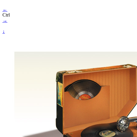
←
Ctrl
→
↓