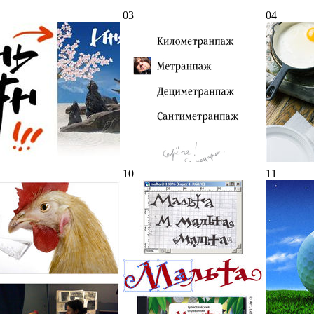
03
04
10
11