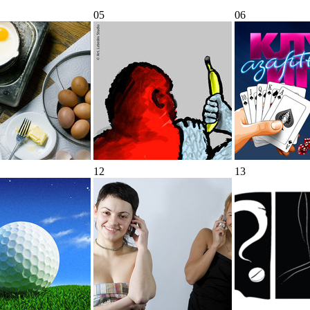
05
06
12
13