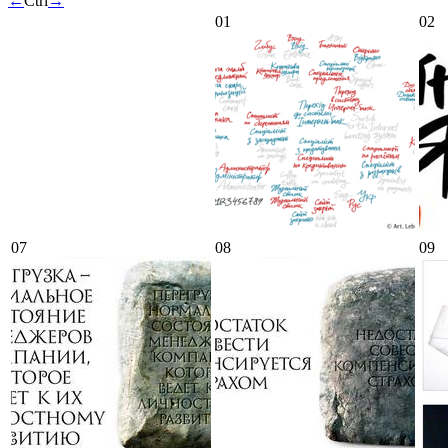
←
Ctrl
→
01
02
07
08
09