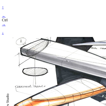
↑
←
Ctrl
→
↓