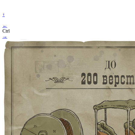
↑
←
Ctrl
→