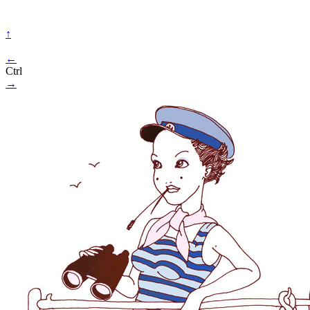
↑
←
Ctrl
→