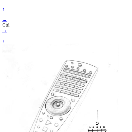
↑
←
Ctrl
→
↓