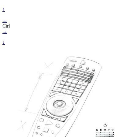
↑
←
Ctrl
→
↓