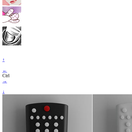
↑
←
Ctrl
→
↓