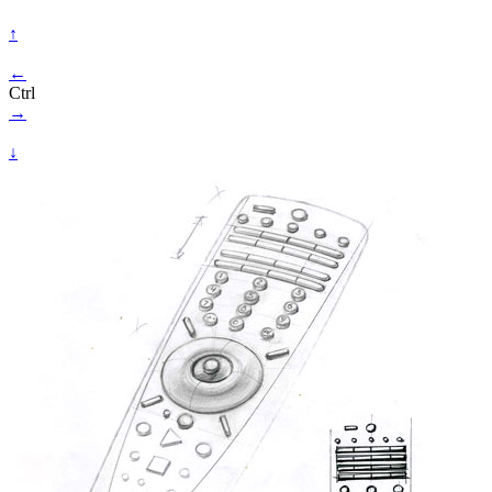
↑
←
Ctrl
→
↓