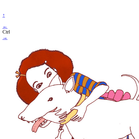
↑
←
Ctrl
→