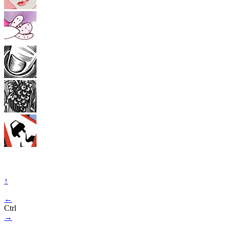
↑
←
Ctrl
→