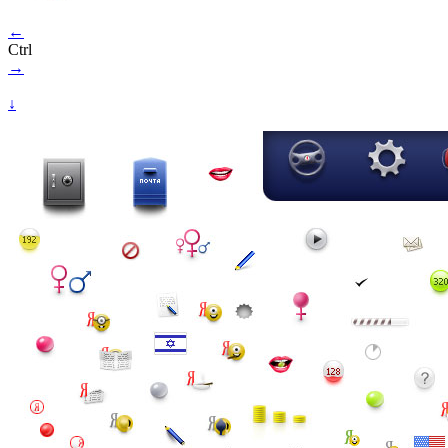
←
Ctrl
→
↓