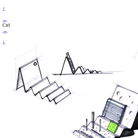
↑
←
Ctrl
→
↓