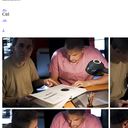
←
Ctrl
→
↓