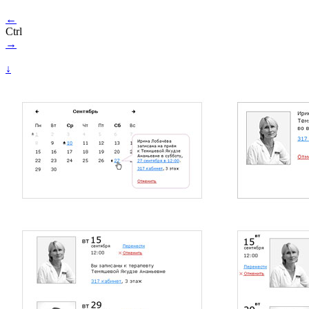
←
Ctrl
→
↓