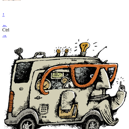
↑
←
Ctrl
→