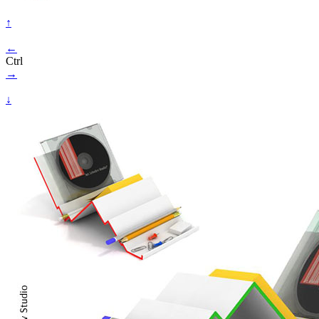
↑
←
Ctrl
→
↓