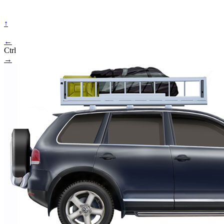
↑
←
Ctrl
→