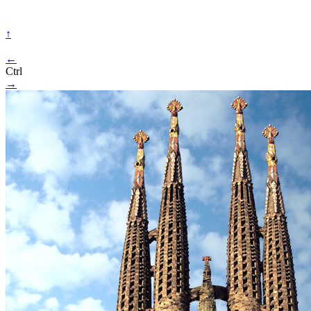
↑
←
Ctrl
→