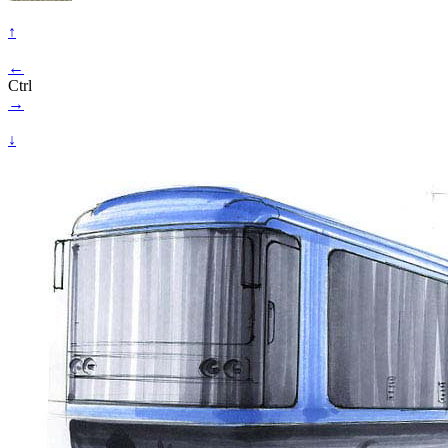
↑
←
Ctrl
→
↓