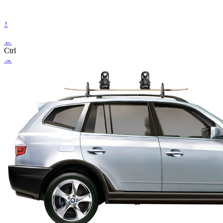
↑
←
Ctrl
→