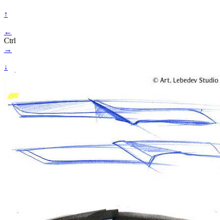
↑
←
Ctrl
→
↓