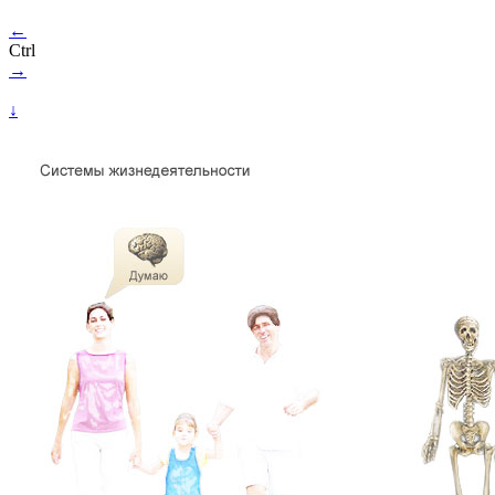
←
Ctrl
→
↓