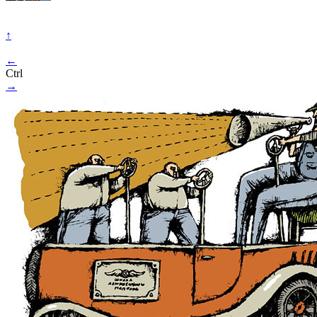
↑
←
Ctrl
→