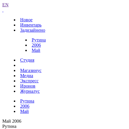
EN
Новое
Инвентарь
Задизайнено
Рутина
2006
Май
Студия
Магазинус
Медиа
Экспресс
Иронов
Журналус
Рутина
2006
Май
Май 2006
Рутина