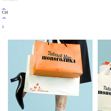
←
Ctrl
→
↓