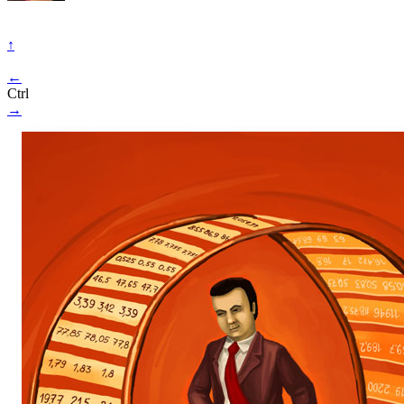
↑
←
Ctrl
→