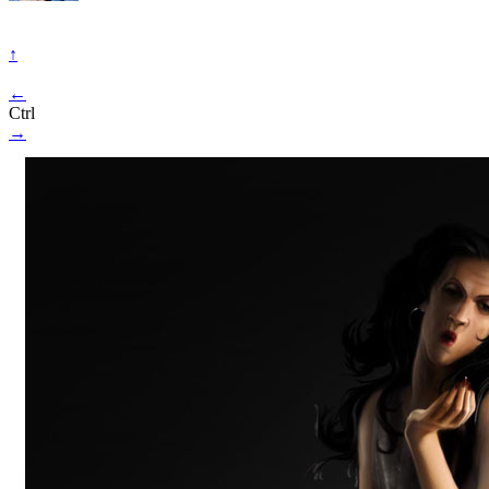
↑
←
Ctrl
→