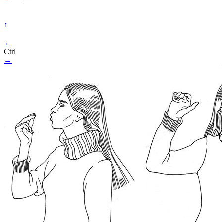
↑
←
Ctrl
→