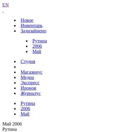
EN
Новое
Инвентарь
Задизайнено
Рутина
2006
Май
Студия
Магазинус
Медиа
Экспресс
Иронов
Журналус
Рутина
2006
Май
Май 2006
Рутина