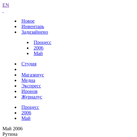
EN
Новое
Инвентарь
Задизайнено
Процесс
2006
Май
Студия
Магазинус
Медиа
Экспресс
Иронов
Журналус
Процесс
2006
Май
Май 2006
Рутина