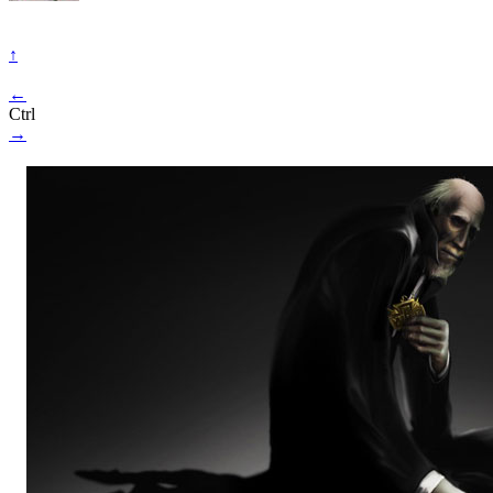
↑
←
Ctrl
→