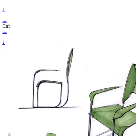
↑
←
Ctrl
→
↓