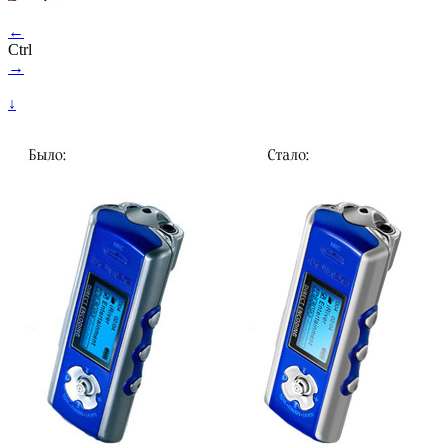
←
Ctrl
→
↓