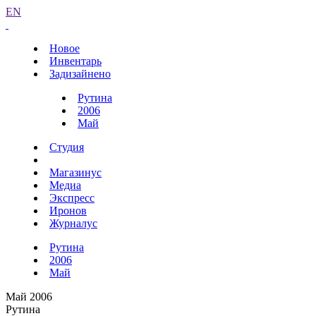
EN
Новое
Инвентарь
Задизайнено
Рутина
2006
Май
Студия
Магазинус
Медиа
Экспресс
Иронов
Журналус
Рутина
2006
Май
Май 2006
Рутина