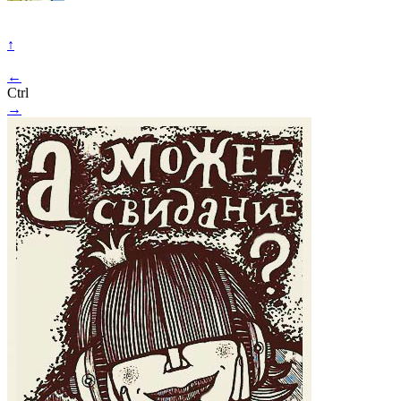
↑
←
Ctrl
→