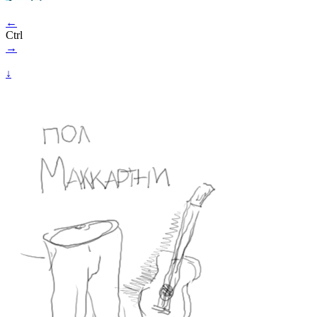
←
Ctrl
→
↓