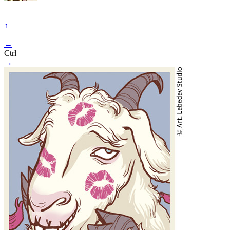
↑
←
Ctrl
→