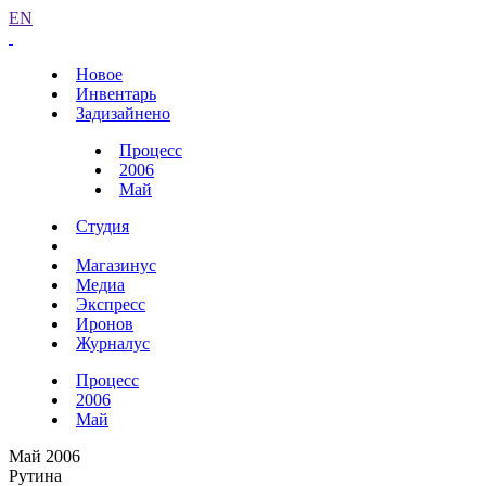
EN
Новое
Инвентарь
Задизайнено
Процесс
2006
Май
Студия
Магазинус
Медиа
Экспресс
Иронов
Журналус
Процесс
2006
Май
Май 2006
Рутина