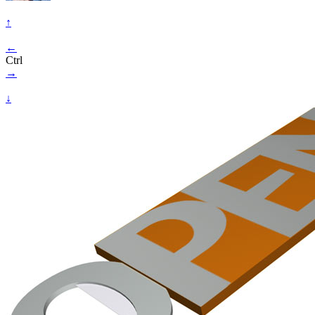
↑
←
Ctrl
→
↓