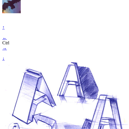
↑
←
Ctrl
→
↓