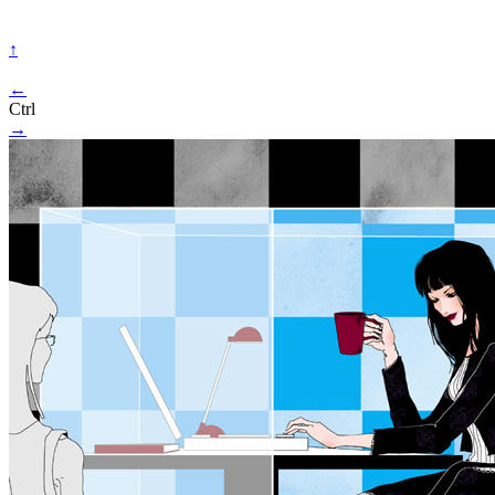
↑
←
Ctrl
→