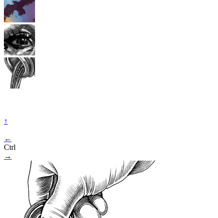
↑
←
Ctrl
→