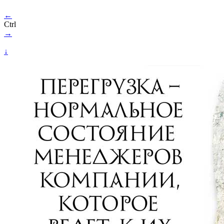
←
Ctrl
→
↓