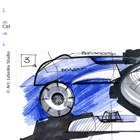
↑
←
Ctrl
→
↓