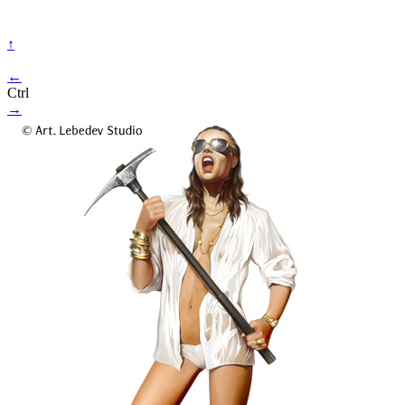
↑
←
Ctrl
→