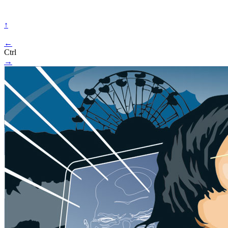
↑
←
Ctrl
→