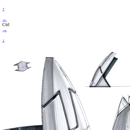
↑
←
Ctrl
→
↓