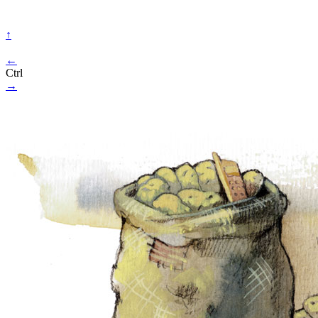
↑
←
Ctrl
→