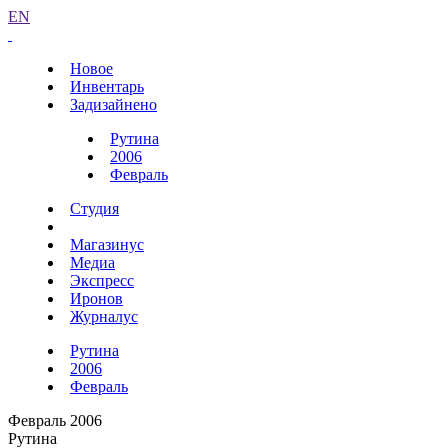
EN
Новое
Инвентарь
Задизайнено
Рутина
2006
Февраль
Студия
Магазинус
Медиа
Экспресс
Иронов
Журналус
Рутина
2006
Февраль
Февраль 2006
Рутина