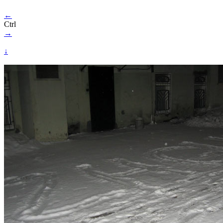
←
Ctrl
→
↓