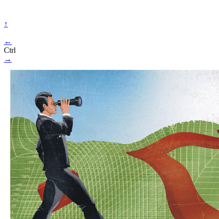
↑
←
Ctrl
→