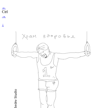
←
Ctrl
→
↓