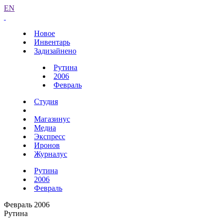
EN
Новое
Инвентарь
Задизайнено
Рутина
2006
Февраль
Студия
Магазинус
Медиа
Экспресс
Иронов
Журналус
Рутина
2006
Февраль
Февраль 2006
Рутина