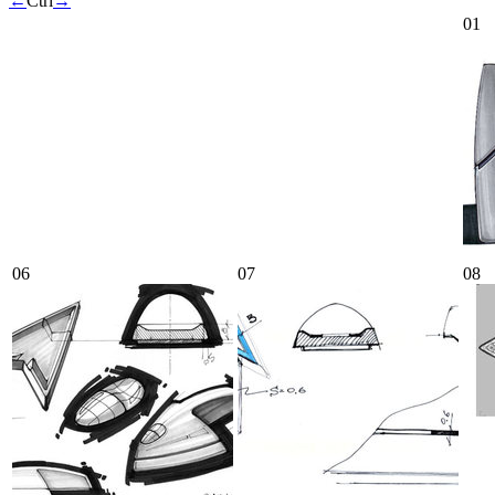
←
Ctrl
→
01
06
07
08